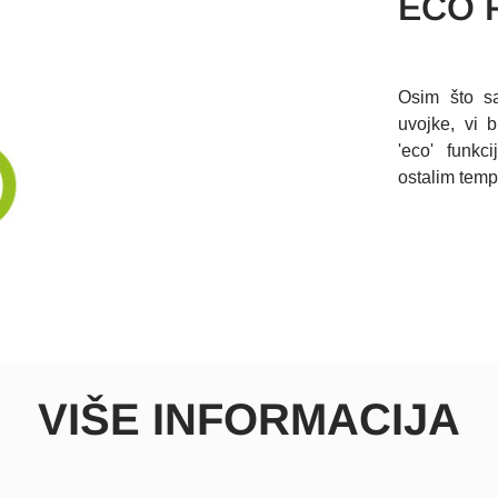
ECO 
Osim što s
uvojke, vi 
'eco' funkc
ostalim tem
VIŠE INFORMACIJA