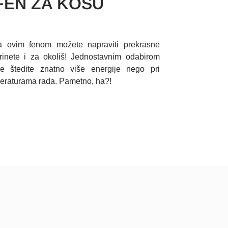
FEN ZA KOSU
a ovim fenom možete napraviti prekrasne
brinete i za okoliš! Jednostavnim odabirom
ije štedite znatno više energije nego pri
peraturama rada. Pametno, ha?!