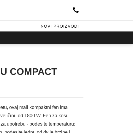
NOVI PROIZVODI
SU COMPACT
tu, ovaj mali kompaktni fen ima
 veličinu od 1800 W. Fen za kosu
za upotrebu - podesite temperaturu:
lo, podesite jednu od dvije brzine i