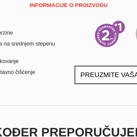
INFORMACIJE O PROIZVODU
brzine
na na srednjem stepenu
ikovanje
stavno čišćenje
PREUZMITE VAŠ
KOĐER PREPORUČUJ