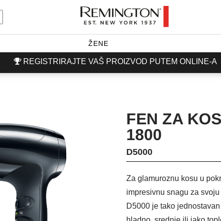
ŽENE
REGISTRIRAJTE VAŠ PROIZVOD PUTEM ONLINE-A
FEN ZA KO
1800
D5000
Za glamuroznu kosu u pokre
impresivnu snagu za svoju
D5000 je tako jednostavan 
hladno, srednje ili jako top