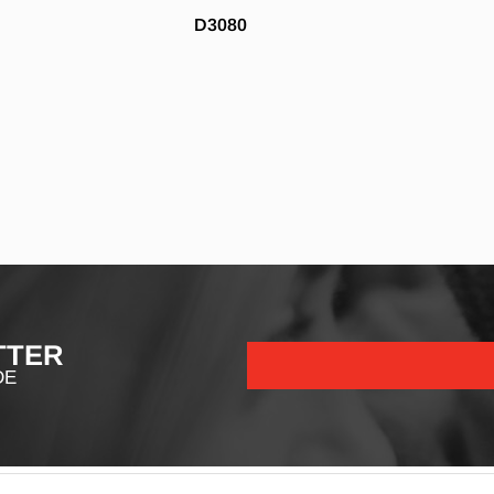
D3080
TTER
DE